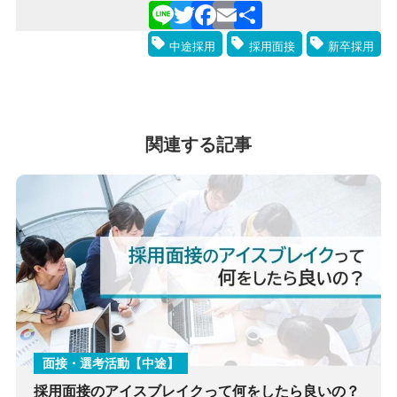
Line
Twitter
Facebook
Email
共
中途採用
採用面接
新卒採用
有
関連する記事
面接・選考活動【中途】
採用面接のアイスブレイクって何をしたら良いの？