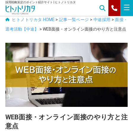
採用戦略策定のポイント紹介サイト | ヒトノトリカタ
tog
nav
ヒトノトリカタ HOME
>
記事一覧ページ
>
中途採用
>
面接・
選考活動【中途】
>
WEB面接・オンライン面接のやり方と注意点
WEB面接・オンライン面接のやり方と注
意点