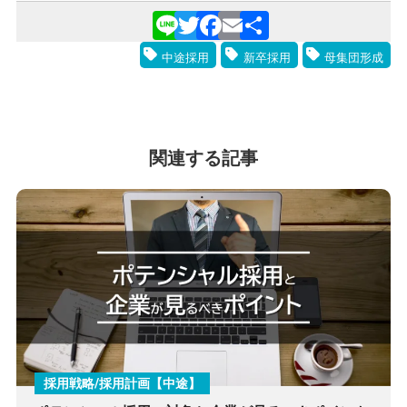
Line
Twitter
Facebook
Email
共
中途採用
新卒採用
母集団形成
有
関連する記事
採用戦略/採用計画【中途】