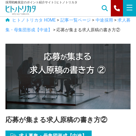
採用戦略策定のポイント紹介サイト | ヒトノトリカタ
tog
nav
ヒトノトリカタ HOME
>
記事一覧ページ
>
中途採用
>
求人募
集・母集団形成【中途】
>
応募が集まる求人原稿の書き方②
応募が集まる求人原稿の書き方②
求人募集・母集団形成【中途】