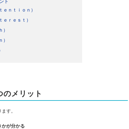
ント
ｔｅｎｔｉｏｎ）
ｔｅｒｅｓｔ）
ｈ）
ｎ）
）
つのメリット
ります。
きかが分かる