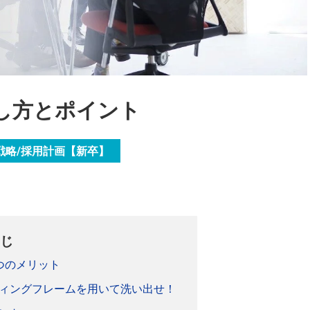
し方とポイント
戦略/採用計画【新卒】
）
じ
つのメリット
ィングフレームを用いて洗い出せ！